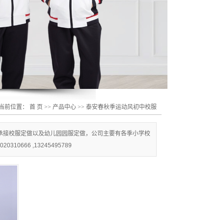
当前位置：
首 页
>>
产品中心
>>
泰安春秋季运动风初中校服
承接校服定做以及幼儿园园服定做，公司主要有各季小学校
66 ,13245495789