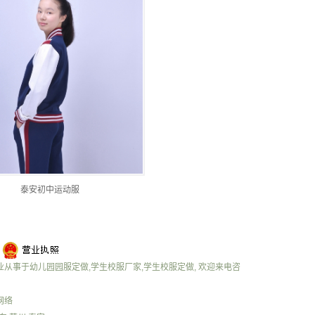
泰安初中运动服
 专业从事于
幼儿园园服定做
,
学生校服厂家
,
学生校服定做
, 欢迎来电咨
网络