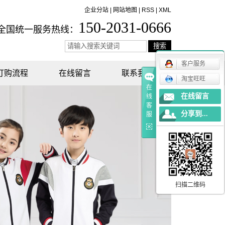
企业分站
|
网站地图
|
RSS
|
XML
150-2031-0666
全国统一服务热线：
客户服务
订购流程
在线留言
联系我们
淘宝旺旺
在
在线留言
线
客
分享到...
服
扫描二维码