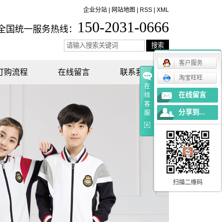
企业分站
|
网站地图
|
RSS
|
XML
150-2031-0666
全国统一服务热线：
客户服务
订购流程
在线留言
联系我们
淘宝旺旺
在
在线留言
线
客
分享到...
服
扫描二维码