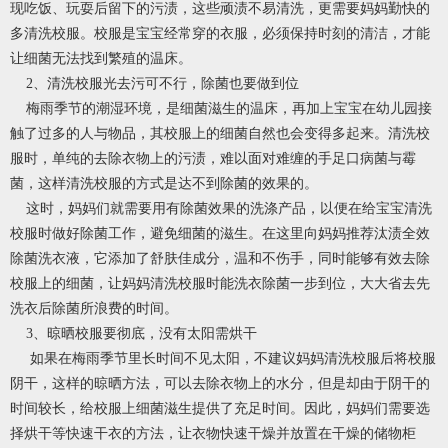
现吃饭、玩耍后留下的污渍，这些顽渍不易清洗，更需要妈妈勤快的
多清洗校服。校服是宝宝经常穿的衣服，必须保持时刻的清洁，才能
让细菌无法找到繁殖的温床。
2、清洗校服光去污可不行，除菌也要做到位
梅雨季节的潮湿环境，是细菌滋生的温床，再加上宝宝在幼儿园接
触了过多的人与物品，其校服上的细菌自然也会变得多起来。清洗校
服时，单纯的去除衣物上的污渍，难以面对难缠的手足口病菌与霉
菌，这样清洗校服的方式是达不到除菌的效果的。
这时，妈妈们就需要用有除菌效果的洗涤产品，以便在给宝宝清洗
校服时做好除菌工作，避免细菌的滋生。在这里向妈妈推荐汰渍全效
除菌洗衣液，它添加了舒肤佳成分，温和不伤手，同时能够有效去除
校服上的细菌，让妈妈清洗校服时能洗衣除菌一步到位，大大省去先
洗衣后除菌所浪费的时间。
3、晾晒校服要彻底，没有太阳需烘干
如果在梅雨季节里长时间不见太阳，不建议妈妈清洗校服后将校服
阴干，这样的晾晒方法，可以去除衣物上的水分，但是却由于阴干的
时间较长，给校服上细菌滋生提供了充足时间。因此，妈妈们需要选
择烘干等快速干衣的方法，让衣物快速干燥并放置在干燥的储物柜