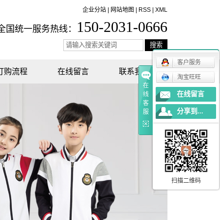
企业分站
|
网站地图
|
RSS
|
XML
150-2031-0666
全国统一服务热线：
客户服务
订购流程
在线留言
联系我们
淘宝旺旺
在
在线留言
线
客
分享到...
服
扫描二维码