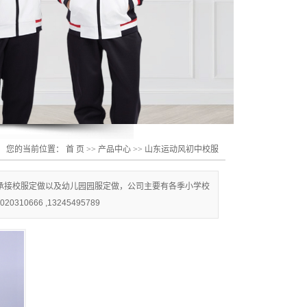
您的当前位置：
首 页
>>
产品中心
>>
山东运动风初中校服
承接校服定做以及幼儿园园服定做，公司主要有各季小学校
66 ,13245495789