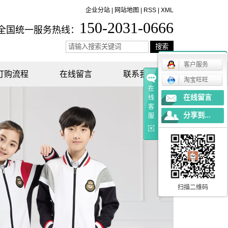
企业分站
|
网站地图
|
RSS
|
XML
150-2031-0666
全国统一服务热线：
客户服务
订购流程
在线留言
联系我们
淘宝旺旺
在
在线留言
线
客
分享到...
服
扫描二维码