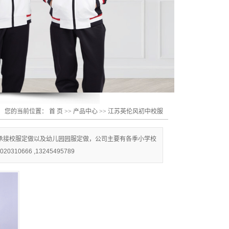
您的当前位置：
首 页
>>
产品中心
>>
江苏英伦风初中校服
承接校服定做以及幼儿园园服定做，公司主要有各季小学校
66 ,13245495789