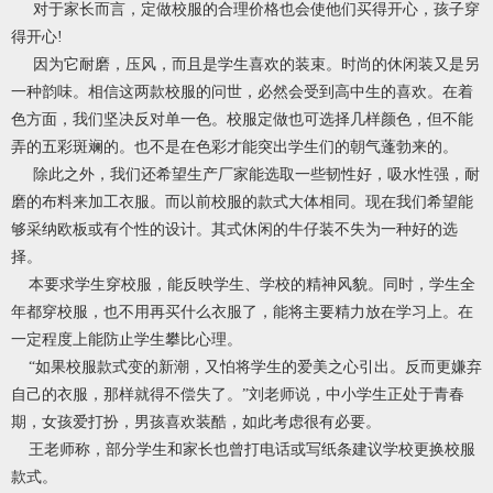
对于家长而言，定做校服的合理价格也会使他们买得开心，孩子穿
得开心!
因为它耐磨，压风，而且是学生喜欢的装束。时尚的休闲装又是另
一种韵味。相信这两款校服的问世，必然会受到高中生的喜欢。在着
色方面，我们坚决反对单一色。校服定做也可选择几样颜色，但不能
弄的五彩斑斓的。也不是在色彩才能突出学生们的朝气蓬勃来的。
除此之外，我们还希望生产厂家能选取一些韧性好，吸水性强，耐
磨的布料来加工衣服。而以前校服的款式大体相同。现在我们希望能
够采纳欧板或有个性的设计。其式休闲的牛仔装不失为一种好的选
择。
本要求学生穿校服，能反映学生、学校的精神风貌。同时，学生全
年都穿校服，也不用再买什么衣服了，能将主要精力放在学习上。在
一定程度上能防止学生攀比心理。
“如果校服款式变的新潮，又怕将学生的爱美之心引出。反而更嫌弃
自己的衣服，那样就得不偿失了。”刘老师说，中小学生正处于青春
期，女孩爱打扮，男孩喜欢装酷，如此考虑很有必要。
王老师称，部分学生和家长也曾打电话或写纸条建议学校更换校服
款式。